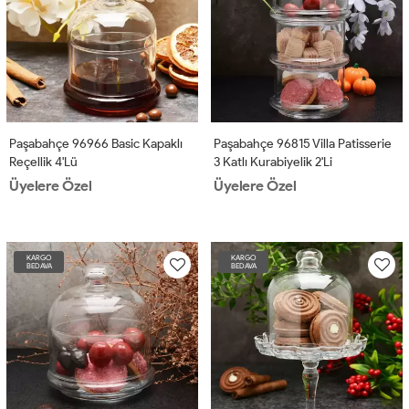
Paşabahçe 96966 Basic Kapaklı
Paşabahçe 96815 Villa Patisserie
Reçellik 4'lü
3 Katlı Kurabiyelik 2'li
Üyelere Özel
Üyelere Özel
KARGO
KARGO
BEDAVA
BEDAVA