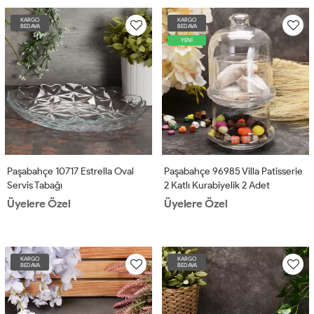
KARGO
KARGO
BEDAVA
BEDAVA
YENİ
Paşabahçe 10717 Estrella Oval
Paşabahçe 96985 Villa Patisserie
Servis Tabağı
2 Katlı Kurabiyelik 2 Adet
Üyelere Özel
Üyelere Özel
KARGO
KARGO
BEDAVA
BEDAVA