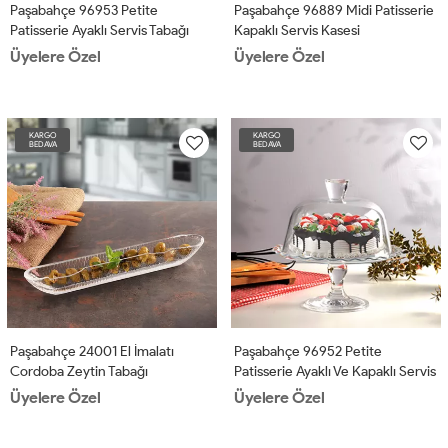
Paşabahçe 96953 Petite
Paşabahçe 96889 Midi Patisserie
Patisserie Ayaklı Servis Tabağı
Kapaklı Servis Kasesi
Üyelere Özel
Üyelere Özel
KARGO
KARGO
BEDAVA
BEDAVA
Paşabahçe 24001 El İmalatı
Paşabahçe 96952 Petite
Cordoba Zeytin Tabağı
Patisserie Ayaklı Ve Kapaklı Servis
Tabağı
Üyelere Özel
Üyelere Özel