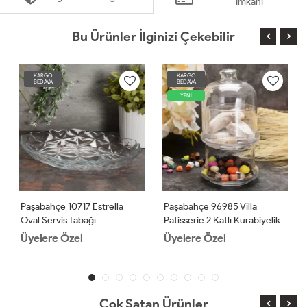
İmkanı
Bu Ürünler İlginizi Çekebilir
KARGO
KARGO
BEDAVA
BEDAVA
YENİ
Paşabahçe 10717 Estrella
Paşabahçe 96985 Villa
Oval Servis Tabağı
Patisserie 2 Katlı Kurabiyelik
2 Adet
Üyelere Özel
Üyelere Özel
Çok Satan Ürünler