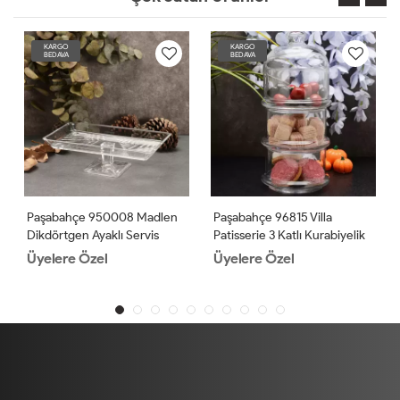
KARGO
KARGO
BEDAVA
BEDAVA
Paşabahçe 950008 Madlen
Paşabahçe 96815 Villa
Dikdörtgen Ayaklı Servis
Patisserie 3 Katlı Kurabiyelik
Tabağı
2'li
Üyelere Özel
Üyelere Özel