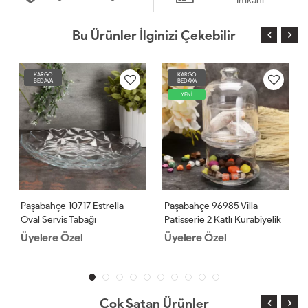
İmkanı
Bu Ürünler İlginizi Çekebilir
KARGO
KARGO
BEDAVA
BEDAVA
YENİ
Paşabahçe 10717 Estrella
Paşabahçe 96985 Villa
Oval Servis Tabağı
Patisserie 2 Katlı Kurabiyelik
2 Adet
Üyelere Özel
Üyelere Özel
Çok Satan Ürünler