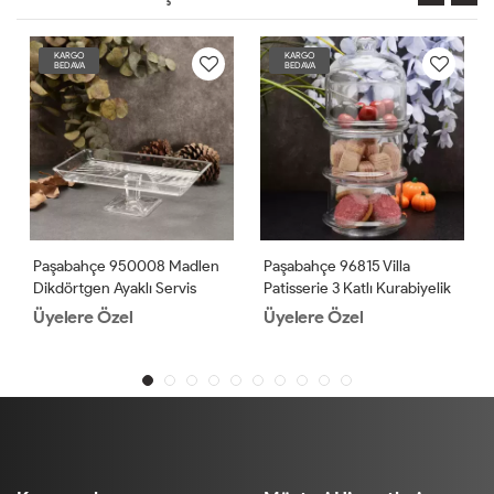
KARGO
KARGO
BEDAVA
BEDAVA
Paşabahçe 950008 Madlen
Paşabahçe 96815 Villa
Dikdörtgen Ayaklı Servis
Patisserie 3 Katlı Kurabiyelik
Tabağı
2'li
Üyelere Özel
Üyelere Özel