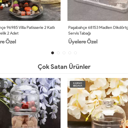
çe 96985 Villa Patisserie 2 Katlı
Paşabahçe 68153 Madlen Dikdört
elik 2 Adet
Servis Tabağı
re Özel
Üyelere Özel
Çok Satan Ürünler
O
KARGO
A
BEDAVA