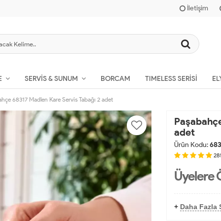
İletişim
BORCAM
TIMELESS SERISI
EL
E
SERVIS & SUNUM
hçe 68317 Madlen Kare Servis Tabağı 2 adet
Paşabahçe
adet
Ürün Kodu:
683
28
Üyelere 
+
Daha Fazla 