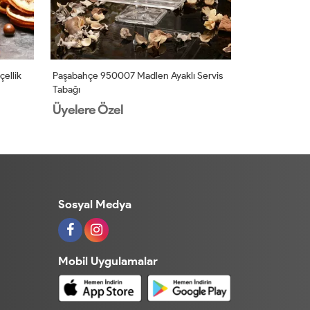
ellik
Paşabahçe 950007 Madlen Ayaklı Servis
Paşabahçe 1071
Tabağı
Tabağı
Üyelere Özel
Üyelere Öz
Sosyal Medya
Mobil Uygulamalar