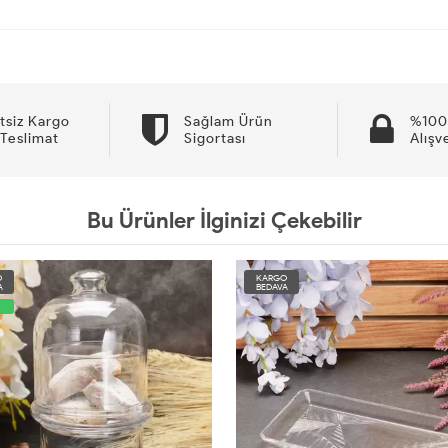
tsiz Kargo
Sağlam Ürün
%100
 Teslimat
Sigortası
Alışv
Bu Ürünler İlginizi Çekebilir
O
KARGO
A
BEDAVA