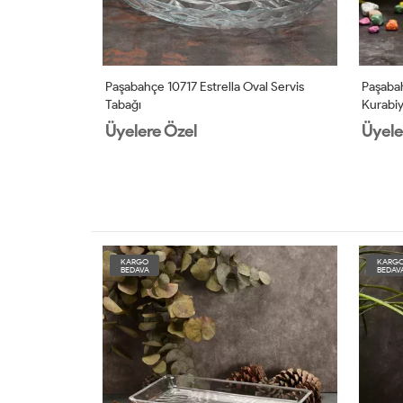
klı Reçellik
Paşabahçe 10717 Estrella Oval Servis
Paşabah
Tabağı
Kurabiy
Üyelere Özel
Üyele
KARGO
KARG
BEDAVA
BEDAV