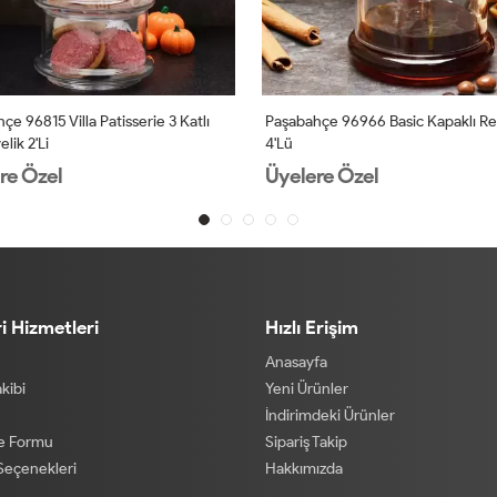
çe 96815 Villa Patisserie 3 Katlı
Paşabahçe 96966 Basic Kapaklı Reç
lik 2'li
4'lü
re Özel
Üyelere Özel
i Hizmetleri
Hızlı Erişim
Anasayfa
akibi
Yeni Ürünler
İndirimdeki Ürünler
de Formu
Sipariş Takip
eçenekleri
Hakkımızda