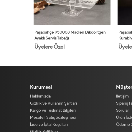
aklı Kase
Paşabahçe 950008 Madlen Dikdörtgen
Paşabah
Ayaklı Servis Tabağı
Kurabiye
Üyelere Özel
Üyele
Kurumsal
Müşter
Hakkımızda
İletişim
Gizlilik ve Kullanım Şartları
Sipariş T
Kargo ve Teslimat Bilgileri
Sorular
Mesafeli Satış Sözleşmesi
Ürün İa
İade ve İptal Koşulları
Ödeme S
Gizlilik Politikası