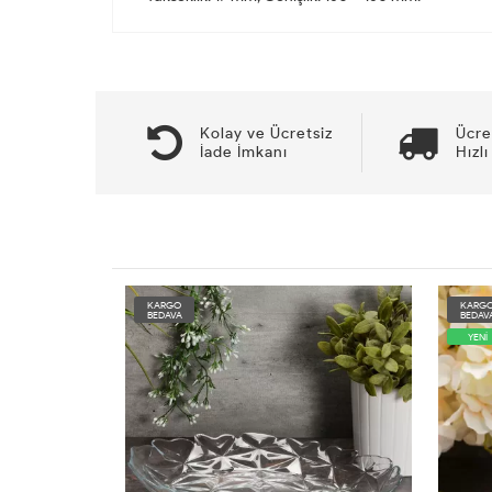
Kolay ve Ücretsiz
Ücre
İade İmkanı
Hızlı
KARGO
KARG
BEDAVA
BEDAV
YENİ