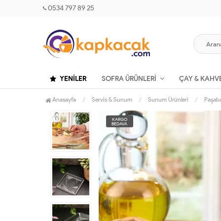
0534 797 89 25
YENILER
SOFRA ÜRÜNLERI
ÇAY & KAHV
Anasayfa
Servis & Sunum
Sunum Ürünleri
Paşaba
KARGO
BEDAVA