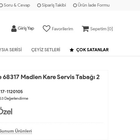
Soru & Cevap
Sipariş Takibi
Ürün İade Formu
Giriş Yap
Favorilerim
Sepetim [
0
]
YSIA SERISI
ÇEYIZ SETLERI
ÇOK SATANLAR
 68317 Madlen Kare Servis Tabağı 2
17-1120105
53
Değerlendirme
Özel
Sunum Ürünleri