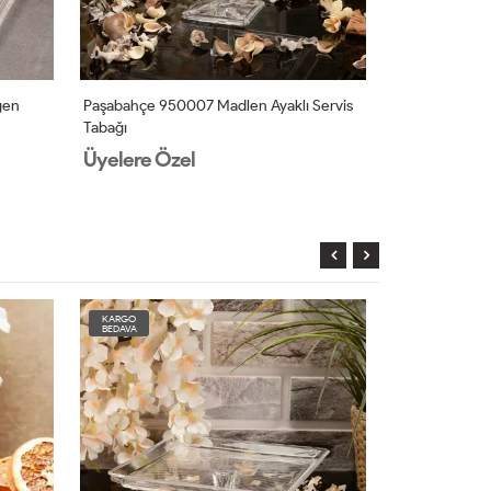
gen
Paşabahçe 950007 Madlen Ayaklı Servis
Paşabahçe 95
Tabağı
Ayaklı Servis 
Üyelere Özel
Üyelere Öz
KARGO
KARGO
BEDAVA
BEDAVA