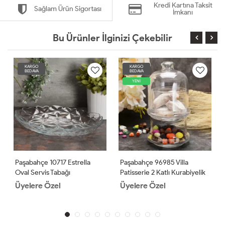
Kredi Kartına Taksit
Sağlam Ürün Sigortası
İmkanı
Bu Ürünler İlginizi Çekebilir
KARGO
KARGO
BEDAVA
BEDAVA
YENİ
Paşabahçe 10717 Estrella
Paşabahçe 96985 Villa
Oval Servis Tabağı
Patisserie 2 Katlı Kurabiyelik
2 Adet
Üyelere Özel
Üyelere Özel