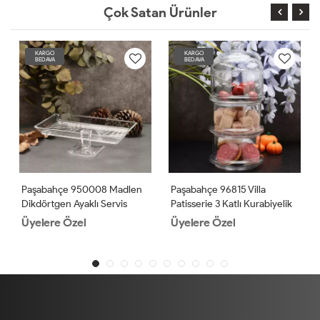
Çok Satan Ürünler
KARGO
KARGO
BEDAVA
BEDAVA
Paşabahçe 950008 Madlen
Paşabahçe 96815 Villa
Dikdörtgen Ayaklı Servis
Patisserie 3 Katlı Kurabiyelik
Tabağı
2'li
Üyelere Özel
Üyelere Özel