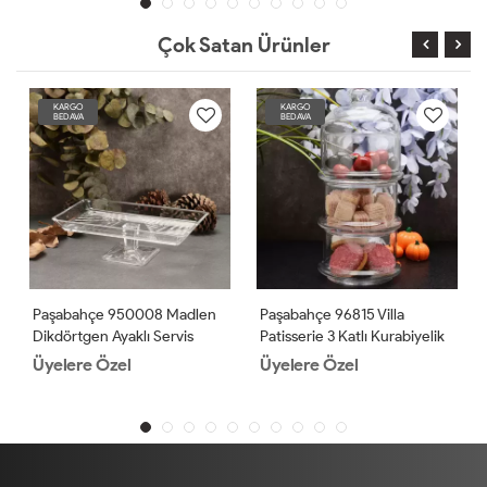
Çok Satan Ürünler
KARGO
KARGO
BEDAVA
BEDAVA
Paşabahçe 950008 Madlen
Paşabahçe 96815 Villa
Dikdörtgen Ayaklı Servis
Patisserie 3 Katlı Kurabiyelik
Tabağı
2'li
Üyelere Özel
Üyelere Özel