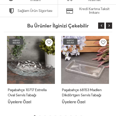
Kredi Kartına Taksit
Sağlam Ürün Sigortası
İmkanı
Bu Ürünler İlginizi Çekebilir
KARGO
KARGO
BEDAVA
BEDAVA
Paşabahçe 10717 Estrella
Paşabahçe 68153 Madlen
Oval Servis Tabağı
Dikdörtgen Servis Tabağı
Üyelere Özel
Üyelere Özel