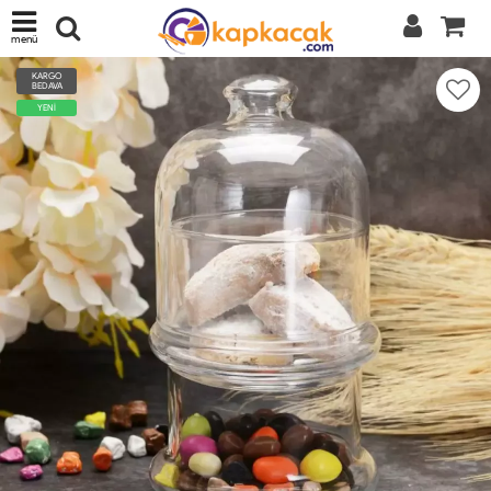
menü
KARGO
BEDAVA
YENİ