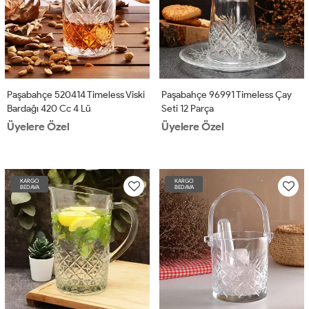
Paşabahçe 520414 Timeless Viski
Paşabahçe 96991 Timeless Çay
Bardağı 420 Cc 4 Lü
Seti 12 Parça
Üyelere Özel
Üyelere Özel
KARGO
KARGO
BEDAVA
BEDAVA