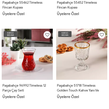
Paşabahçe 55462 Timeless
Paşabahçe 55452 Timeless
Fincan Kupası
Fincan Kupası
Üyelere Özel
Üyelere Özel
KARGO
KARGO
BEDAVA
BEDAVA
Paşabahçe 96992 Timeless 12
Paşabahçe 51718 Timeless
Parça Çay Seti
Golden Touch Kahve Yanı Ve
Likör Bardağı 4'lü
Üyelere Özel
Üyelere Özel