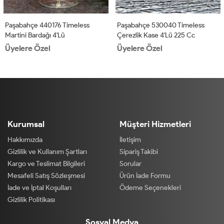
Paşabahçe 440176 Timeless
Paşabahçe 530040 Timeless
Martini Bardağı 4'lü
Çerezlik Kase 4'lü 225 Cc
Üyelere Özel
Üyelere Özel
Kurumsal
Müşteri Hizmetleri
Hakkımızda
İletişim
Gizlilik ve Kullanım Şartları
Sipariş Takibi
Kargo ve Teslimat Bilgileri
Sorular
Mesafeli Satış Sözleşmesi
Ürün İade Formu
İade ve İptal Koşulları
Ödeme Seçenekleri
Gizlilik Politikası
Sosyal Medya