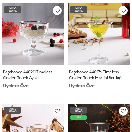
KARGO
KARGO
BEDAVA
BEDAVA
Paşabahçe 440211 Timeless
Paşabahçe 440176 Timeless
Golden Touch Ayaklı
Golden Touch Martini Bardağı
Dondurmalık 4'lü
4'lü
Üyelere Özel
Üyelere Özel
KARGO
KARGO
BEDAVA
BEDAVA
YENİ