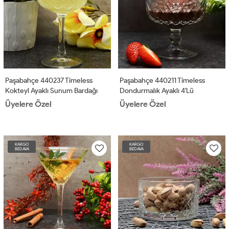
Paşabahçe 440237 Timeless
Paşabahçe 440211 Timeless
Kokteyl Ayaklı Sunum Bardağı
Dondurmalık Ayaklı 4'lü
4'lü
Üyelere Özel
Üyelere Özel
KARGO
KARGO
BEDAVA
BEDAVA