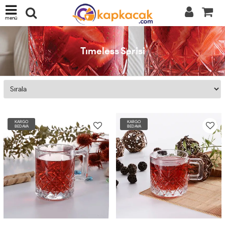
menü
Tımeless Serisi
KARGO
KARGO
BEDAVA
BEDAVA