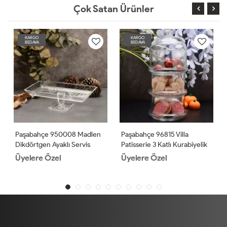
Çok Satan Ürünler
KARGO
KARGO
BEDAVA
BEDAVA
Paşabahçe 950008 Madlen
Paşabahçe 96815 Villa
Dikdörtgen Ayaklı Servis
Patisserie 3 Katlı Kurabiyelik
Tabağı
2'li
Üyelere Özel
Üyelere Özel