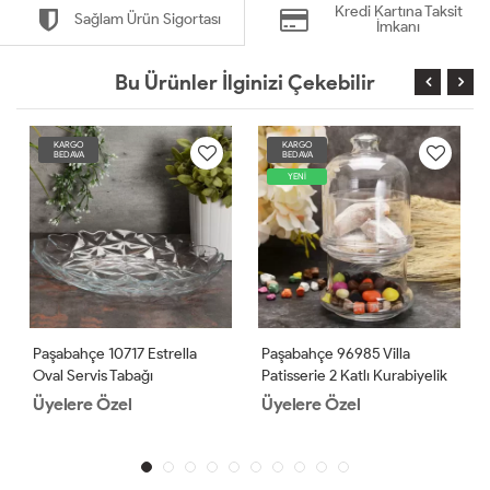
Kredi Kartına Taksit
Sağlam Ürün Sigortası
İmkanı
Bu Ürünler İlginizi Çekebilir
KARGO
KARGO
BEDAVA
BEDAVA
YENİ
Paşabahçe 10717 Estrella
Paşabahçe 96985 Villa
Oval Servis Tabağı
Patisserie 2 Katlı Kurabiyelik
2 Adet
Üyelere Özel
Üyelere Özel