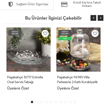
Kredi Kartına Taksit
Sağlam Ürün Sigortası
İmkanı
Bu Ürünler İlginizi Çekebilir
KARGO
KARGO
BEDAVA
BEDAVA
YENİ
Paşabahçe 10717 Estrella
Paşabahçe 96985 Villa
Oval Servis Tabağı
Patisserie 2 Katlı Kurabiyelik
2 Adet
Üyelere Özel
Üyelere Özel