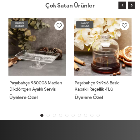
Çok Satan Ürünler
KARGO
KARGO
BEDAVA
BEDAVA
Paşabahçe 950008 Madlen
Paşabahçe 96966 Basic
Dikdörtgen Ayaklı Servis
Kapaklı Reçellik 4'lü
Tabağı
Üyelere Özel
Üyelere Özel