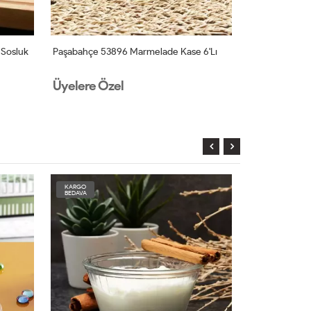
 Sosluk
Paşabahçe 53896 Marmelade Kase 6'lı
Paşabahçe 530
2'li 510 Cc
Üyelere Özel
Üyelere Öz
KARGO
KARGO
BEDAVA
BEDAVA