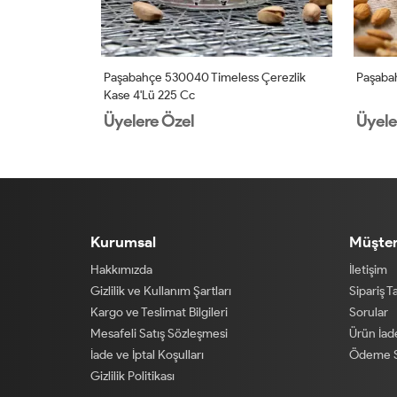
se
Paşabahçe 530040 Timeless Çerezlik
Paşabah
Kase 4'lü 225 Cc
Üyelere Özel
Üyele
Kurumsal
Müşter
Hakkımızda
İletişim
Gizlilik ve Kullanım Şartları
Sipariş T
Kargo ve Teslimat Bilgileri
Sorular
Mesafeli Satış Sözleşmesi
Ürün İa
İade ve İptal Koşulları
Ödeme S
Gizlilik Politikası