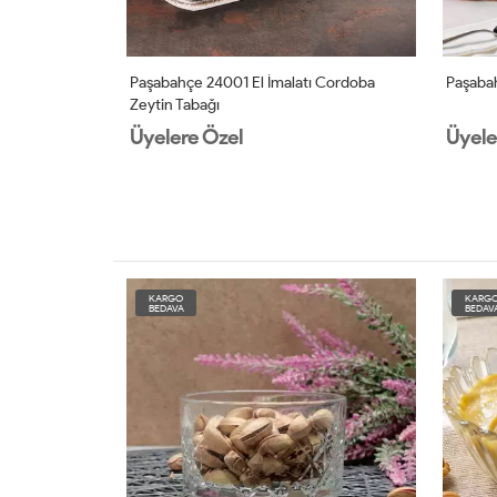
se
Paşabahçe 24001 El İmalatı Cordoba
Paşabah
Zeytin Tabağı
Üyelere Özel
Üyele
KARGO
KARG
BEDAVA
BEDAV