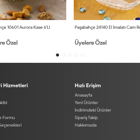
çe 10601 Aurora Kase 6'll
Paşabahçe 24140 El İmalatı Cam 
re Özel
Üyelere Özel
i Hizmetleri
Hızlı Erişim
Anasayfa
akibi
Yeni Ürünler
İndirimdeki Ürünler
de Formu
Sipariş Takip
eçenekleri
Hakkımızda