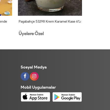
Rende
Paşabahçe 53298 Krem Karamel Kase 6'lı
Paşabahçe 1054
Üyelere Özel
Üyelere Öz
Sosyal Medya
Mobil Uygulamalar