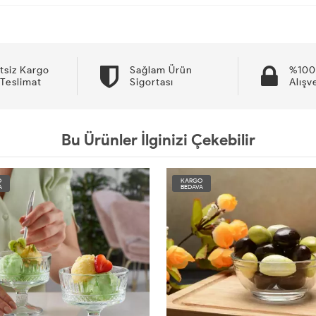
tsiz Kargo
Sağlam Ürün
%100
 Teslimat
Sigortası
Alışv
Bu Ürünler İlginizi Çekebilir
O
KARGO
A
BEDAVA