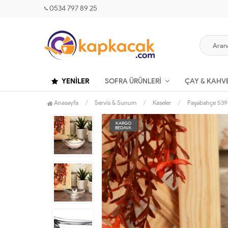
0534 797 89 25
YENILER
SOFRA ÜRÜNLERI
ÇAY & KAHV
Anasayfa
Servis & Sunum
Kaseler
Paşabahçe 539
KARGO
BEDAVA