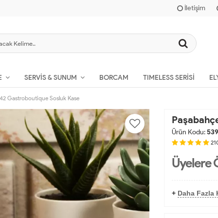
İletişim
BORCAM
TIMELESS SERISI
EL
E
SERVIS & SUNUM
42 Gastroboutique Sosluk Kase
Paşabahçe
Ürün Kodu:
53
21
Üyelere 
+
Daha Fazla 