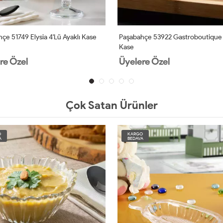
çe 51749 Elysia 4'lü Ayaklı Kase
Paşabahçe 53922 Gastroboutique
Kase
re Özel
Üyelere Özel
Çok Satan Ürünler
O
KARGO
A
BEDAVA