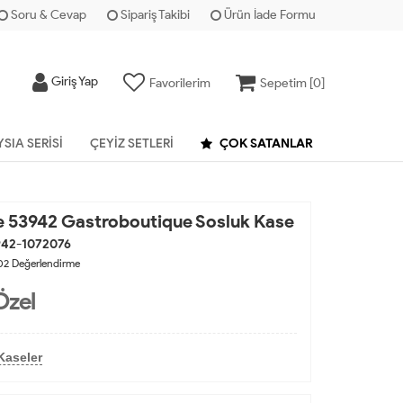
Soru & Cevap
Sipariş Takibi
Ürün İade Formu
Giriş Yap
Favorilerim
Sepetim [
0
]
YSIA SERISI
ÇEYIZ SETLERI
ÇOK SATANLAR
 53942 Gastroboutique Sosluk Kase
942-1072076
02
Değerlendirme
Özel
Kaseler