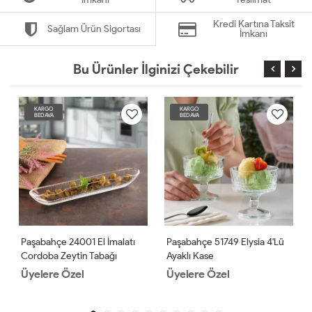
Kredi Kartına Taksit
Sağlam Ürün Sigortası
İmkanı
Bu Ürünler İlginizi Çekebilir
KARGO
KARGO
BEDAVA
BEDAVA
Paşabahçe 24001 El İmalatı
Paşabahçe 51749 Elysia 4'lü
Cordoba Zeytin Tabağı
Ayaklı Kase
Üyelere Özel
Üyelere Özel