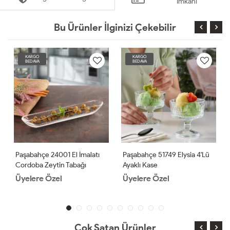
İmkanı
Bu Ürünler İlginizi Çekebilir
KARGO
KARGO
BEDAVA
BEDAVA
Paşabahçe 24001 El İmalatı
Paşabahçe 51749 Elysia 4'lü
Cordoba Zeytin Tabağı
Ayaklı Kase
Üyelere Özel
Üyelere Özel
Çok Satan Ürünler