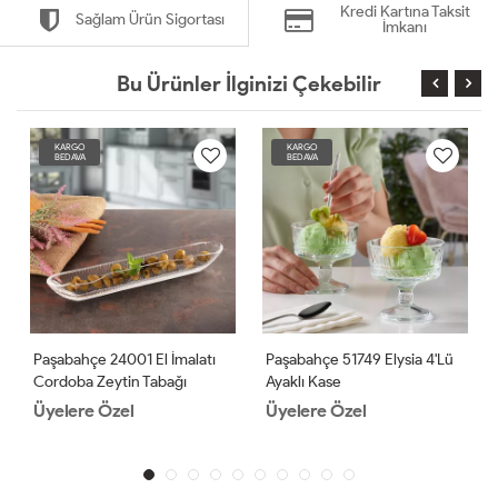
Kredi Kartına Taksit
Sağlam Ürün Sigortası
İmkanı
Bu Ürünler İlginizi Çekebilir
KARGO
KARGO
BEDAVA
BEDAVA
Paşabahçe 24001 El İmalatı
Paşabahçe 51749 Elysia 4'lü
Cordoba Zeytin Tabağı
Ayaklı Kase
Üyelere Özel
Üyelere Özel