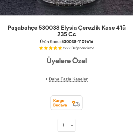
Paşabahçe 530038 Elysia Çerezlik Kase 4'lü
235 Cc
Ürün Kodu:
530038-1109616
1999
Değerlendirme
Üyelere Özel
+
Daha Fazla Kaseler