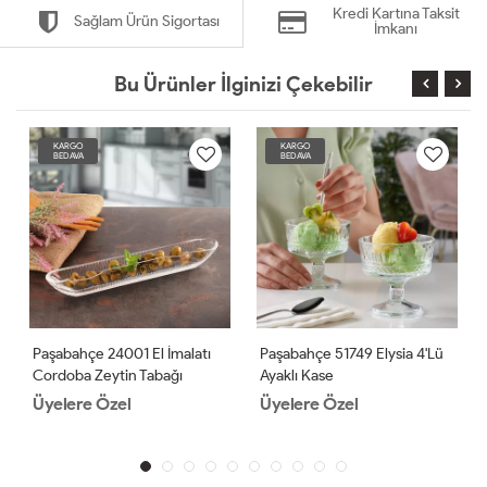
Kredi Kartına Taksit
Sağlam Ürün Sigortası
İmkanı
Bu Ürünler İlginizi Çekebilir
KARGO
KARGO
BEDAVA
BEDAVA
Paşabahçe 24001 El İmalatı
Paşabahçe 51749 Elysia 4'lü
Cordoba Zeytin Tabağı
Ayaklı Kase
Üyelere Özel
Üyelere Özel