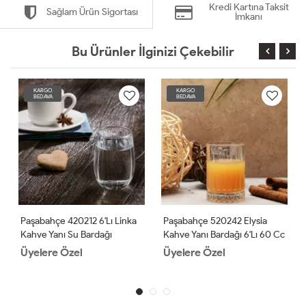
Kredi Kartına Taksit
Sağlam Ürün Sigortası
İmkanı
Bu Ürünler İlginizi Çekebilir
KARGO
KARGO
BEDAVA
BEDAVA
Paşabahçe 420212 6'lı Linka
Paşabahçe 520242 Elysia
Kahve Yanı Su Bardağı
Kahve Yanı Bardağı 6'lı 60 Cc
Üyelere Özel
Üyelere Özel