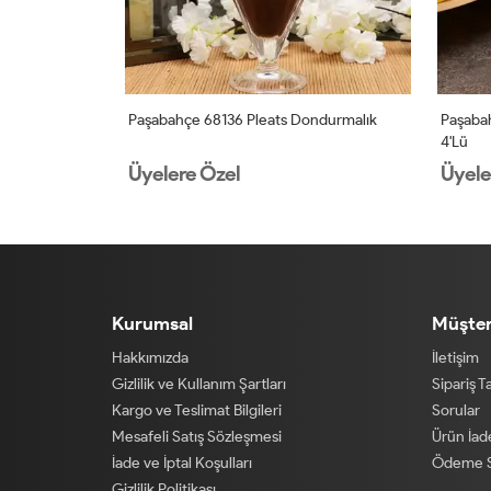
Dondurmalık
Paşabahçe 68136 Pleats Dondurmalık
Paşabah
4'lü
Üyelere Özel
Üyele
Kurumsal
Müşter
Hakkımızda
İletişim
Gizlilik ve Kullanım Şartları
Sipariş T
Kargo ve Teslimat Bilgileri
Sorular
Mesafeli Satış Sözleşmesi
Ürün İa
İade ve İptal Koşulları
Ödeme S
Gizlilik Politikası