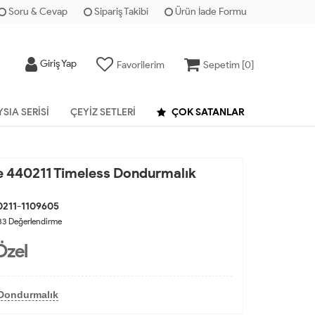
Soru & Cevap
Sipariş Takibi
Ürün İade Formu
Giriş Yap
Favorilerim
Sepetim [
0
]
YSIA SERISI
ÇEYIZ SETLERI
ÇOK SATANLAR
 440211 Timeless Dondurmalık
211-1109605
83
Değerlendirme
Özel
Dondurmalık