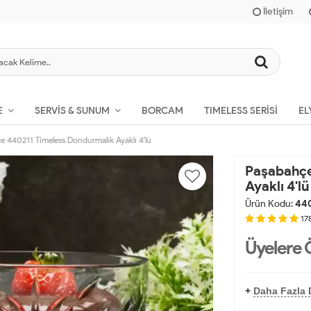
İletişim
BORCAM
TIMELESS SERISI
EL
E
SERVIS & SUNUM
e 440211 Timeless Dondurmalık Ayaklı 4'lü
Paşabahçe
Ayaklı 4'lü
Ürün Kodu:
440
17
Üyelere 
+
Daha Fazla 