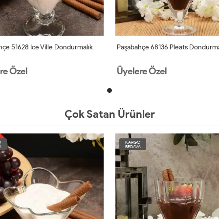
çe 51628 Ice Ville Dondurmalık
Paşabahçe 68136 Pleats Dondurma
re Özel
Üyelere Özel
Çok Satan Ürünler
O
KARGO
A
BEDAVA