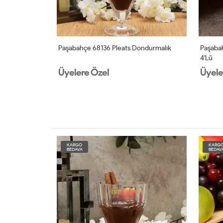
Dondurmalık
Paşabahçe 68136 Pleats Dondurmalık
Paşabah
4'lü
Üyelere Özel
Üyele
KARGO
KARG
BEDAVA
BEDAV