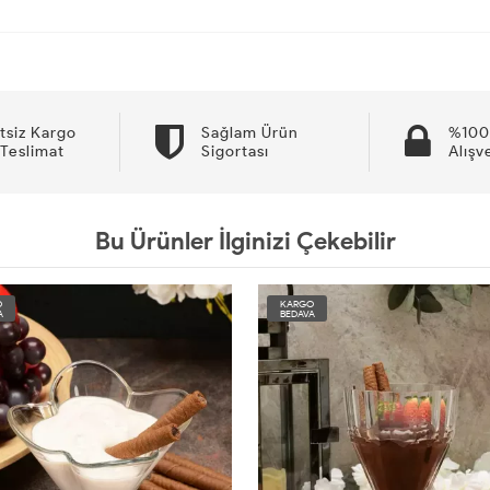
tsiz Kargo
Sağlam Ürün
%100
 Teslimat
Sigortası
Alışv
Bu Ürünler İlginizi Çekebilir
O
KARGO
A
BEDAVA