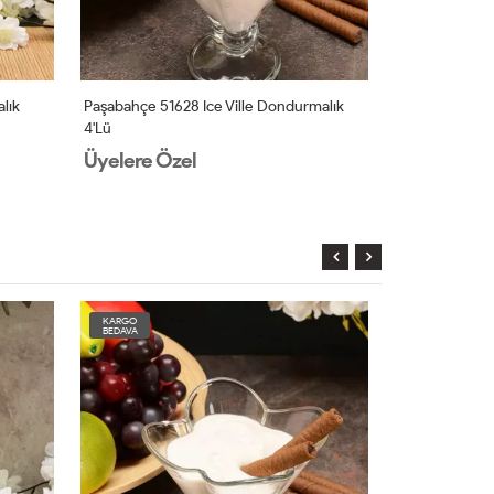
lık
Paşabahçe 51628 Ice Ville Dondurmalık
Paşabahçe 681
4'lü
Üyelere Özel
Üyelere Öz
KARGO
KARGO
BEDAVA
BEDAVA