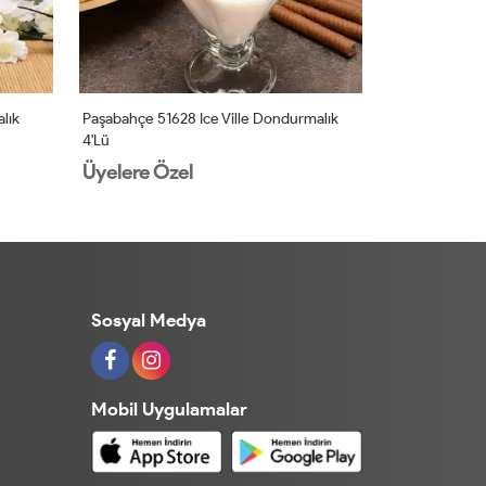
lık
Paşabahçe 51628 Ice Ville Dondurmalık
Paşabahçe 681
4'lü
Üyelere Özel
Üyelere Öz
Sosyal Medya
Mobil Uygulamalar