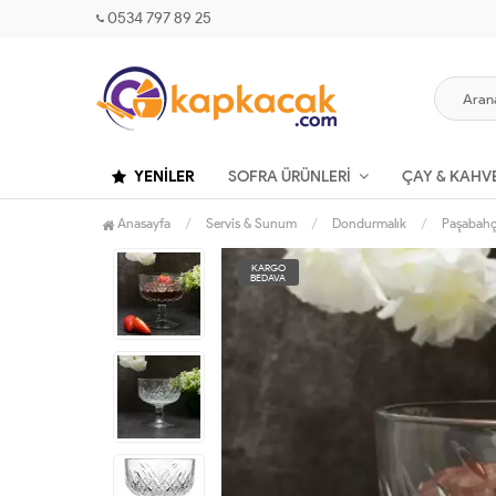
0534 797 89 25
YENILER
SOFRA ÜRÜNLERI
ÇAY & KAHV
Anasayfa
Servis & Sunum
Dondurmalık
Paşabahç
KARGO
BEDAVA