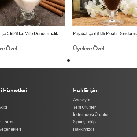
çe 51628 Ice Ville Dondurmalık
Paşabahçe 68136 Pleats Dondurma
re Özel
Üyelere Özel
i Hizmetleri
Hızlı Erişim
Anasayfa
akibi
Yeni Ürünler
İndirimdeki Ürünler
de Formu
Sipariş Takip
eçenekleri
Hakkımızda