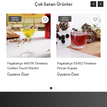
Çok Satan Ürünler
KARGO
KARGO
BEDAVA
BEDAVA
Paşabahçe 440176 Timeless
Paşabahçe 55452 Timeless
Golden Touch Martini
Fincan Kupası
Bardağı 4'lü
Üyelere Özel
Üyelere Özel