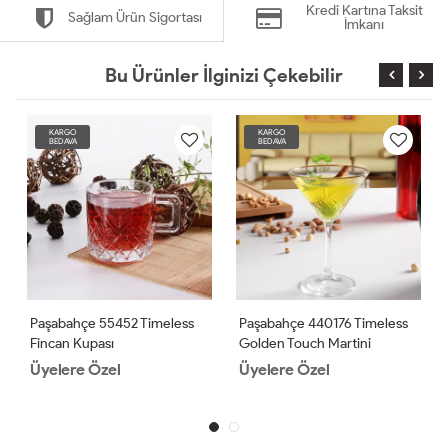
Kredi Kartına Taksit
Sağlam Ürün Sigortası
İmkanı
Bu Ürünler İlginizi Çekebilir
KARGO
KARGO
BEDAVA
BEDAVA
Paşabahçe 55452 Timeless
Paşabahçe 440176 Timeless
Fincan Kupası
Golden Touch Martini
Bardağı 4'lü
Üyelere Özel
Üyelere Özel