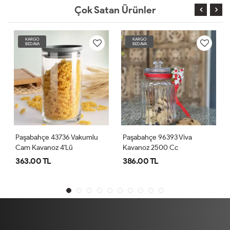
Çok Satan Ürünler
KARGO
KARGO
BEDAVA
BEDAVA
Paşabahçe 43736 Vakumlu
Paşabahçe 96393 Viva
Cam Kavanoz 4'lü
Kavanoz 2500 Cc
363.00 TL
386.00 TL