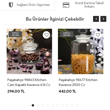
Kredi Kartına Taksit
Sağlam Ürün Sigortası
İmkanı
Bu Ürünler İlginizi Çekebilir
KARGO
KARGO
BEDAVA
BEDAVA
Paşabahçe 98863 Kitchen
Paşabahçe 98677 Kıtchen
Cam Kapaklı Kavanoz 614 Cc
Kavanoz 2500 Cc
294.00 TL
442.00 TL