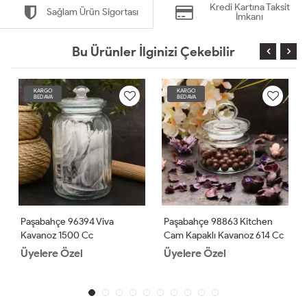
Kredi Kartına Taksit
Sağlam Ürün Sigortası
İmkanı
Bu Ürünler İlginizi Çekebilir
KARGO
KARGO
BEDAVA
BEDAVA
Paşabahçe 96394 Viva
Paşabahçe 98863 Kitchen
Kavanoz 1500 Cc
Cam Kapaklı Kavanoz 614 Cc
Üyelere Özel
Üyelere Özel