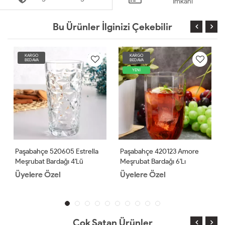
İmkanı
Bu Ürünler İlginizi Çekebilir
KARGO
KARGO
BEDAVA
BEDAVA
YENİ
Paşabahçe 520605 Estrella
Paşabahçe 420123 Amore
Meşrubat Bardağı 4'lü
Meşrubat Bardağı 6'lı
Üyelere Özel
Üyelere Özel
Çok Satan Ürünler