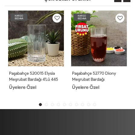
KARGO
KARGO
BEDAVA
BEDAVA
Paşabahçe 520015 Elysia
Paşabahçe 52770 Diony
Meşrubat Bardağı 4'lü 445
Meşrubat Bardağı
Cc
Üyelere Özel
Üyelere Özel