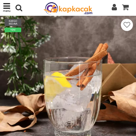
menü
KARGO
BEDAVA
YENİ