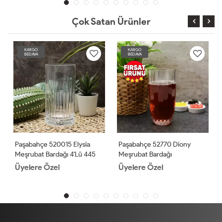
Çok Satan Ürünler
KARGO
KARGO
BEDAVA
BEDAVA
Paşabahçe 520015 Elysia
Paşabahçe 52770 Diony
Meşrubat Bardağı 4'lü 445
Meşrubat Bardağı
Cc
Üyelere Özel
Üyelere Özel