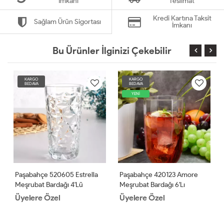
İmkanı
Teslimat
Kredi Kartına Taksit
Sağlam Ürün Sigortası
İmkanı
Bu Ürünler İlginizi Çekebilir
KARGO
KARGO
BEDAVA
BEDAVA
YENİ
Paşabahçe 520605 Estrella
Paşabahçe 420123 Amore
Meşrubat Bardağı 4'lü
Meşrubat Bardağı 6'lı
Üyelere Özel
Üyelere Özel