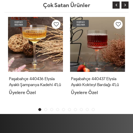
Çok Satan Ürünler
KARGO
KARGO
BEDAVA
BEDAVA
Paşabahçe 440436 Elysia
Paşabahçe 440437 Elysia
Ayaklı Şampanya Kadehi 4'lü
Ayaklı Kokteyl Bardağı 4'lü
Üyelere Özel
Üyelere Özel