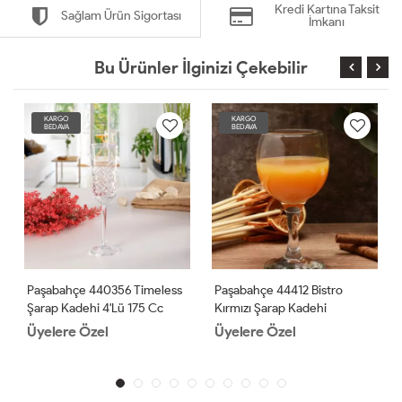
Kredi Kartına Taksit
Sağlam Ürün Sigortası
İmkanı
Bu Ürünler İlginizi Çekebilir
KARGO
KARGO
BEDAVA
BEDAVA
Paşabahçe 440356 Timeless
Paşabahçe 44412 Bistro
Şarap Kadehi 4'lü 175 Cc
Kırmızı Şarap Kadehi
Üyelere Özel
Üyelere Özel