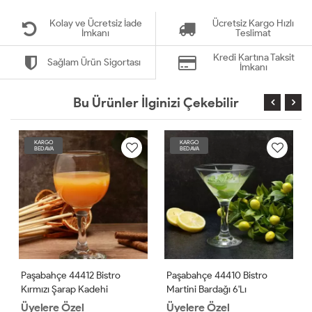
Kolay ve Ücretsiz İade
Ücretsiz Kargo Hızlı
İmkanı
Teslimat
Kredi Kartına Taksit
Sağlam Ürün Sigortası
İmkanı
Bu Ürünler İlginizi Çekebilir
KARGO
KARGO
BEDAVA
BEDAVA
Paşabahçe 44412 Bistro
Paşabahçe 44410 Bistro
Kırmızı Şarap Kadehi
Martini Bardağı 6'lı
Üyelere Özel
Üyelere Özel