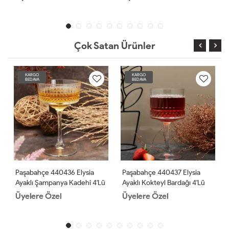
Çok Satan Ürünler
KARGO
KARGO
BEDAVA
BEDAVA
Paşabahçe 440436 Elysia
Paşabahçe 440437 Elysia
Ayaklı Şampanya Kadehi 4'lü
Ayaklı Kokteyl Bardağı 4'lü
Üyelere Özel
Üyelere Özel