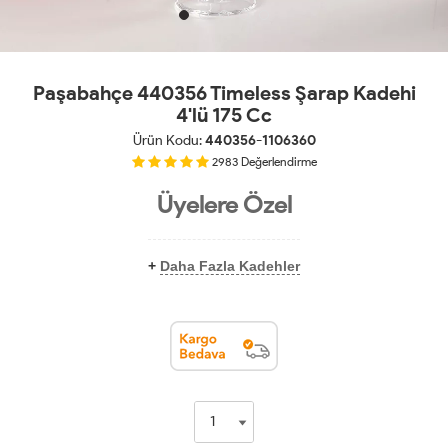
Paşabahçe 440356 Timeless Şarap Kadehi
4'lü 175 Cc
Ürün Kodu:
440356-1106360
2983
Değerlendirme
Üyelere Özel
+
Daha Fazla Kadehler