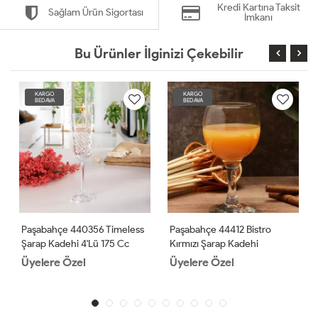
Kredi Kartına Taksit
Sağlam Ürün Sigortası
İmkanı
Bu Ürünler İlginizi Çekebilir
KARGO
KARGO
BEDAVA
BEDAVA
Paşabahçe 440356 Timeless
Paşabahçe 44412 Bistro
Şarap Kadehi 4'lü 175 Cc
Kırmızı Şarap Kadehi
Üyelere Özel
Üyelere Özel