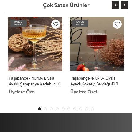
Çok Satan Ürünler
KARGO
KARGO
BEDAVA
BEDAVA
Paşabahçe 440436 Elysia
Paşabahçe 440437 Elysia
Ayaklı Şampanya Kadehi 4'lü
Ayaklı Kokteyl Bardağı 4'lü
Üyelere Özel
Üyelere Özel