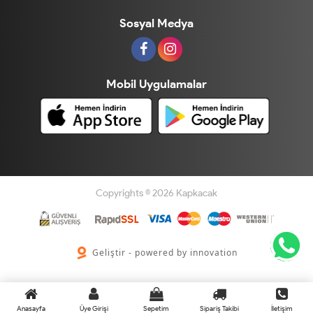
Sosyal Medya
Mobil Uygulamalar
Copyrights © 2026 Kapkacak
Geliştir - powered by innovation
Anasayfa
Üye Girişi
Sepetim
Sipariş Takibi
İletişim