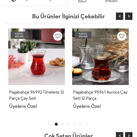
İmkanı
Bu Ürünler İlginizi Çekebilir
KARGO
KARGO
BEDAVA
BEDAVA
Paşabahçe 96992 Timeless 12
Paşabahçe 95961 Aurora Çay
Parça Çay Seti
Seti 12 Parça
Üyelere Özel
Üyelere Özel
Çok Satan Ürünler